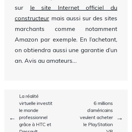
sur
le site Internet officiel du
constructeur
mais aussi sur des sites
marchants comme notamment
Amazon par exemple. En l’achetant,
on obtiendra aussi une garantie d’un
an. Avis au amateurs…
Navigation
La réalité
virtuelle investit
6 millions
de
le monde
d’américains
l’article
professionnel
veulent acheter
grâce à HTC et
le PlayStation
Dassault
VR