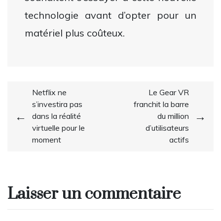
technologie avant d’opter pour un
matériel plus coûteux.
Navigation
Netflix ne
Le Gear VR
s’investira pas
franchit la barre
de
dans la réalité
du million
l’article
virtuelle pour le
d’utilisateurs
moment
actifs
Laisser un commentaire